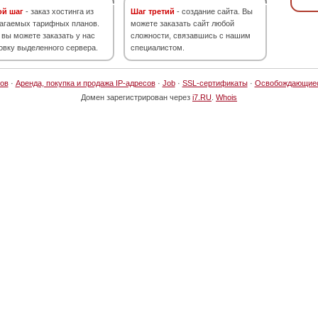
ой шаг
- заказ хостинга из
Шаг третий
- создание сайта. Вы
агаемых тарифных планов.
можете заказать сайт любой
 вы можете заказать у нас
сложности, связавшись с нашим
овку выделенного сервера.
специалистом.
ов
·
Аренда, покупка и продажа IP-адресов
·
Job
·
SSL-сертификаты
·
Освобождающие
Домен зарегистрирован через
i7.RU
.
Whois