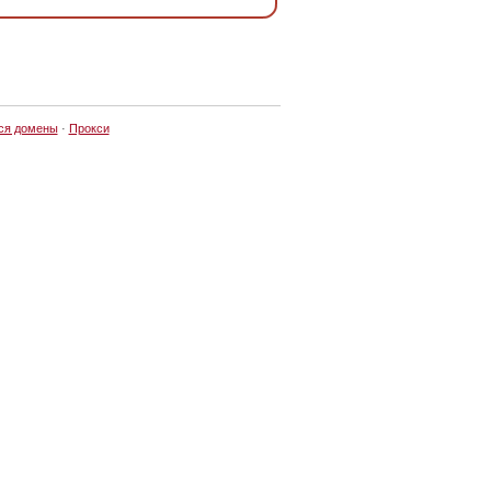
ся домены
·
Прокси