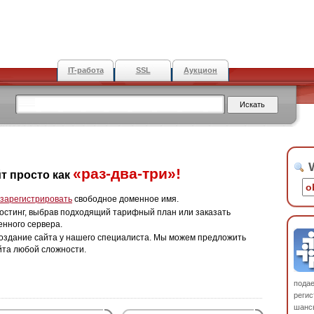
IT-работа
SSL
Аукцион
W
«раз-два-три»!
т просто как
зарегистрировать
свободное доменное имя.
остинг, выбрав подходящий тарифный план или заказать
енного сервера.
оздание сайта у нашего специалиста. Мы можем предложить
йта любой сложности.
пода
регис
шанс