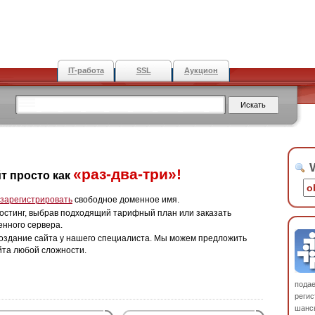
IT-работа
SSL
Аукцион
W
«раз-два-три»!
т просто как
зарегистрировать
свободное доменное имя.
остинг, выбрав подходящий тарифный план или заказать
енного сервера.
оздание сайта у нашего специалиста. Мы можем предложить
йта любой сложности.
пода
регис
шанс