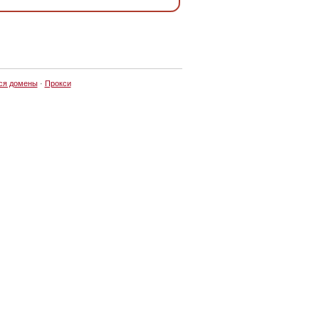
ся домены
·
Прокси