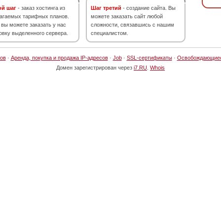
ой шаг
- заказ хостинга из
Шаг третий
- создание сайта. Вы
агаемых тарифных планов.
можете заказать сайт любой
 вы можете заказать у нас
сложности, связавшись с нашим
овку выделенного сервера.
специалистом.
ов
·
Аренда, покупка и продажа IP-адресов
·
Job
·
SSL-сертификаты
·
Освобождающие
Домен зарегистрирован через
i7.RU
.
Whois